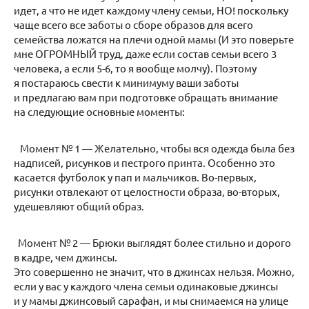
идет, а что не идет каждому члену семьи, НО! поскольку
чаще всего все заботы о сборе образов для всего
семейства ложатся на плечи одной мамы (И это поверьте
мне ОГРОМНЫЙ труд, даже если состав семьи всего 3
человека, а если 5-6, то я вообще молчу). Поэтому
я постараюсь свести к минимуму ваши заботы
и предлагаю вам при подготовке обращать внимание
на следующие основные моменты:
Момент № 1 — Желательно, чтобы вся одежда была без
надписей, рисунков и пестрого принта. Особенно это
касается футболок у пап и мальчиков. Во-первых,
рисунки отвлекают от целостности образа, во-вторых,
удешевляют общий образ.
Момент № 2 — Брюки выглядят более стильно и дорого
в кадре, чем джинсы.
Это совершенно не значит, что в джинсах нельзя. Можно,
если у вас у каждого члена семьи одинаковые джинсы
и у мамы джинсовый сарафан, и мы снимаемся на улице