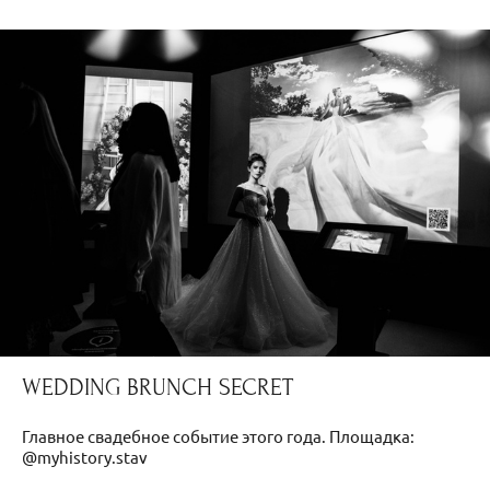
WEDDING BRUNCH SECRET
Главное свадебное событие этого года. Площадка:
@myhistory.stav